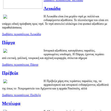
Διαβάστε περισσότερα: Μέτσοβο
Λευκάδα
Η Λευκάδα είναι ένα μεγάλο νησί με πολλά και
ενδιαφέροντα αξιοθέατα. Το πλεονέκτημα του είναι οτι
υπάρχει οδική πρόσβαση προς νησί. Το νησί αποτελεί ολόκληρο ένα φυσικό αξιοθέατο με
παραθαλάσσιους
Διαβάστε περισσότερα: Λευκάδα
Πάργα
Ιστορικά αξιοθέατα, καταγάλανες παραλίες,
οργανωμένες υποδομές. Η Πάργα, έχοντας περάσει
από ενετική, γαλλική, τουρκική και αγγλική κυριαρχία, στέκεται σήμερα
Διαβάστε περισσότερα: Πάργα
Πρέβεζα
Η Πρέβεζα χάρη στις τεράστιες παραλίες της, τα
αρχαιολογικού και ιστορικού ενδιαφέροντος αξιοθέατά
της όπως τo Νεκρομαντείο του Αχέροντα και η αρχαία Νικόπολη, αλλά
Διαβάστε περισσότερα: Πρέβεζα
Μετέωρα