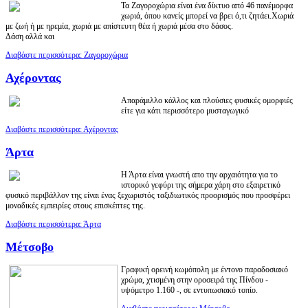
Τα Ζαγοροχώρια είναι ένα δίκτυο από 46 πανέμορφα
χωριά, όπου κανείς μπορεί να βρει ό,τι ζητάει.Χωριά
με ζωή ή με ηρεμία, χωριά με απίστευτη θέα ή χωριά μέσα στο δάσος.
Δάση αλλά και
Διαβάστε περισσότερα: Ζαγοροχώρια
Αχέροντας
Aπαράμιλλο κάλλος και πλούσιες φυσικές ομορφιές
είτε για κάτι περισσότερο μυσταγωγικό
Διαβάστε περισσότερα: Αχέροντας
Άρτα
Η Άρτα είναι γνωστή απο την αρχαιότητα για το
ιστορικό γεφύρι της σήμερα χάρη στο εξαιρετικό
φυσικό περιβάλλον της είναι ένας ξεχωριστός ταξιδιωτικός προορισμός που προσφέρει
μοναδικές εμπειρίες στους επισκέπτες της.
Διαβάστε περισσότερα: Άρτα
Μέτσοβο
Γραφική ορεινή κωμόπολη με έντονο παραδοσιακό
χρώμα, χτισμένη στην οροσειρά της Πίνδου -
υψόμετρο 1.160 -, σε εντυπωσιακό τοπίο.