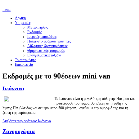
menu
Αρχική
Υπηρεσίες
Μετακινήσεις
Εκδρομές
Ιατρικές επισκέψεις
Πολιτιστικές δραστηριότητες
Αθλητικές δραστηριότητες
Θρησκευτικός τουρισμός
Επαγγελματικά ταξίδια
Το αυτοκίνητο
Επικοινωνία
Εκδρομές με το 9θέσεων mini van
Ιωάννινα
Τα Ιωάννινα είναι η μεγαλύτερη πόλη της Ηπείρου και
πρωτεύουσα του νομού. Χτισμένη στην όχθη της
λίμνης Παμβώτιδας και σε υψόμετρο 500 μέτρων, μαγεύει με την ομορφιά της και τη
ζεστή της ατμόσφαιρα.
Διαβάστε περισσότερα: Ιωάννινα
Ζαγοροχώρια