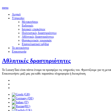
menu
Αρχική
Υπηρεσίες
Μετακινήσεις
Εκδρομές
Ιατρικές επισκέψεις
Πολιτιστικές δραστηριότητες
Αθλητικές δραστηριότητες
Θρησκευτικός τουρισμός
Επαγγελματικά ταξίδια
Το αυτοκίνητο
Επικοινωνία
Αθλητικές δραστηριότητες
Το
LuxuryTaxi
είναι πάντα έτοιμο να προσφέρει τις υπηρεσίες του. Φροντίζουμε για τη με
Επικοινωνήστε μαζί μας για κάθε παραπάνω πληροφορία ή διευκρίνιση.