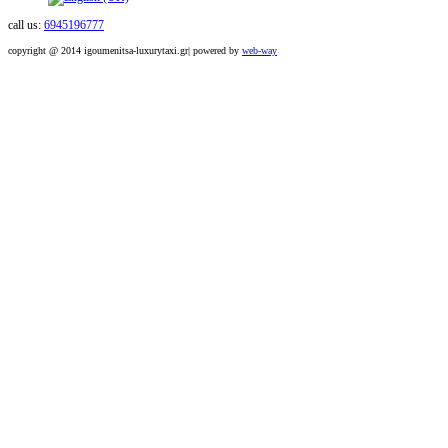
call us:
6945196777
copyright @ 2014 igoumenitsa-luxurytaxi.gr| powered by
web-way