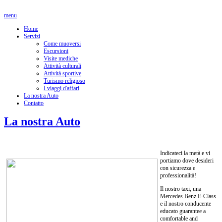
menu
Home
Servizi
Come muoversi
Escursioni
Visite mediche
Attività culturali
Attività sportive
Turismo religioso
I viaggi d'affari
La nostra Auto
Contatto
La nostra Auto
Indicateci la metà e vi
portiamo dove desideri
con sicurezza e
professionalità!
Il nostro taxi, una
Mercedes Benz E-Class
e il nostro conducente
educato guarantee a
comfortable and