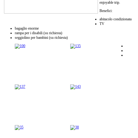
enjoyable trip.
Βenefici:
abitacolo condizionata
TV
bagaglio enorme
rampa per i disabili (su richiesta)
seggiolino per bambini (su richiesta)