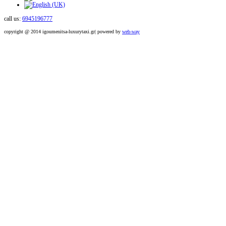
call us:
6945196777
copyright @ 2014 igoumenitsa-luxurytaxi.gr| powered by
web-way